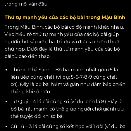
trong mỗi ván đấu.
Thứ tự mạnh yếu của các bộ bài trong Mậu Binh
Trong Mậu Binh, các bộ bài có độ mạnh khác nhau.
Việc hiểu rõ thứ tự mạnh yếu của các bộ bài giúp
người chơi sắp xếp bài tối ưu và đưa ra chiến thuật
phù hợp. Dưới đây là thứ tự mạnh yếu của các bộ
bài từ cao đến thấp:
Thùng Phá Sảnh – Bộ bài mạnh nhất gồm 5 lá
liên tiếp cùng chất (ví dụ: 5-6-7-8-9 cùng chất
cơ). Đây là bộ bài hiếm và gần như đảm bảo chiến
thắng khi sở hữu.
Tứ Quý – 4 lá bài cùng số (ví dụ: bốn lá 8). Đây là
bộ bài rất mạnh, có thể giúp người chơi giành ưu
thế tuyệt đối khi so bài.
Cù Lũ – 3 lá bài cùng số kết hợp với 1 đôi (ví dụ: ba