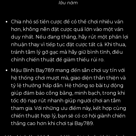
lâu năm
Chia nhỏ số tiền cược để có thể chơi nhiều ván
hơn, không nên đặt cược quá lớn vào một ván
duy nhất. Nếu đang thắng, hãy rút một phần lợi
nhuận thay vì tiếp tục đặt cược tất cả. Khi thua,
tránh tâm lý gỡ gạc mà hãy giữ bình tĩnh, điều
chỉnh chiến thuật để giảm thiểu rủi ro.
Mậu Binh Bay789 mang đến sân chơi uy tín với
hệ thống chơi mượt mà, giao diện thân thiện và
tỷ lệ thưởng hấp dẫn. Hệ thống so bài tự động
giúp đảm bảo công bằng, minh bạch, trong khi
tốc độ nạp rút nhanh giúp người chơi an tâm
tham gia. Với những ưu điểm này, kết hợp cùng
chiến thuật hợp lý, bạn sẽ có cơ hội giành chiến
thắng cao hơn khi chơi tại Bay789.