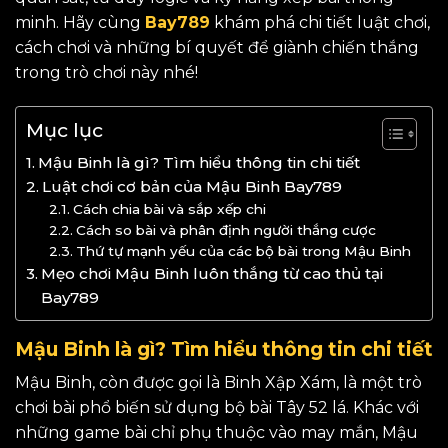
minh. Hãy cùng
Bay789
khám phá chi tiết luật chơi,
cách chơi và những bí quyết để giành chiến thắng
trong trò chơi này nhé!
Mục lục
Mậu Binh là gì? Tìm hiểu thông tin chi tiết
Luật chơi cơ bản của Mậu Binh Bay789
Cách chia bài và sắp xếp chi
Cách so bài và phân định người thắng cược
Thứ tự mạnh yếu của các bộ bài trong Mậu Binh
Mẹo chơi Mậu Binh luôn thắng từ cao thủ tại
Bay789
Mậu Binh là gì? Tìm hiểu thông tin chi tiết
Mậu Binh, còn được gọi là Binh Xập Xám, là một trò
chơi bài phổ biến sử dụng bộ bài Tây 52 lá. Khác với
những game bài chỉ phụ thuộc vào may mắn, Mậu