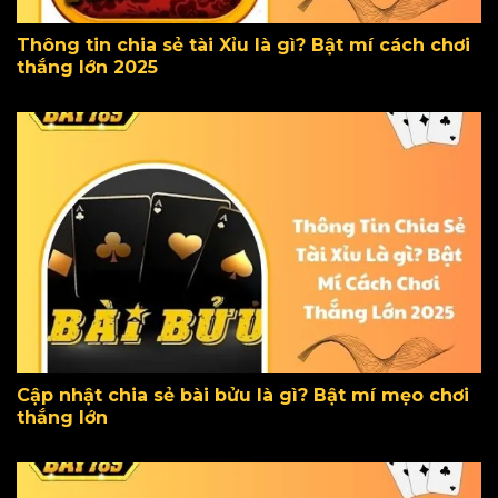
Thông tin chia sẻ tài Xỉu là gì? Bật mí cách chơi
thắng lớn 2025
Cập nhật chia sẻ bài bửu là gì? Bật mí mẹo chơi
thắng lớn