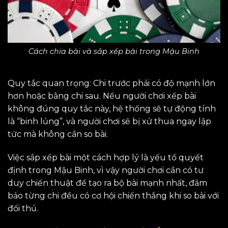
Cách chia bài và sắp xếp bài trong Mậu Binh
Quy tắc quan trọng: Chi trước phải có độ mạnh lớn
hơn hoặc bằng chi sau. Nếu người chơi xếp bài
không đúng quy tắc này, hệ thống sẽ tự động tính
là “binh lủng”, và người chơi sẽ bị xử thua ngay lập
tức mà không cần so bài.
Việc sắp xếp bài một cách hợp lý là yếu tố quyết
định trong Mậu Binh, vì vậy người chơi cần có tư
duy chiến thuật để tạo ra bộ bài mạnh nhất, đảm
bảo từng chi đều có cơ hội chiến thắng khi so bài với
đối thủ.