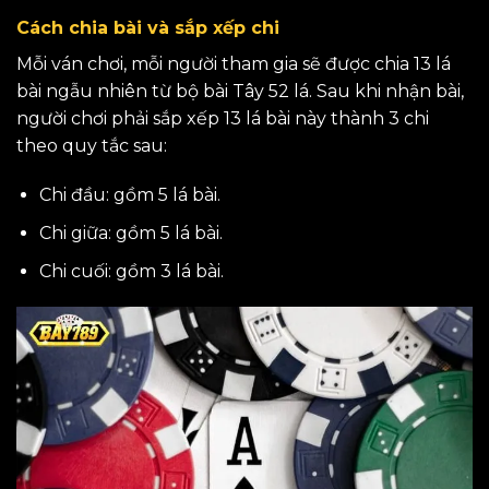
Cách chia bài và sắp xếp chi
Mỗi ván chơi, mỗi người tham gia sẽ được chia 13 lá
bài ngẫu nhiên từ bộ bài Tây 52 lá. Sau khi nhận bài,
người chơi phải sắp xếp 13 lá bài này thành 3 chi
theo quy tắc sau:
Chi đầu: gồm 5 lá bài.
Chi giữa: gồm 5 lá bài.
Chi cuối: gồm 3 lá bài.