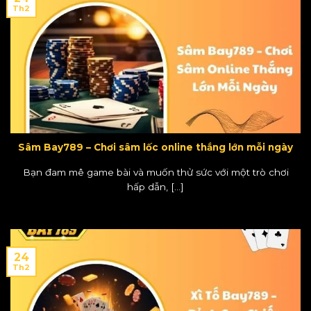
Th2
Sâm Bay789 – Chơi sâm lốc online thắng lớn mỗi ngày
Bạn đam mê game bài và muốn thử sức với một trò chơi
hấp dẫn, [...]
24
Th2