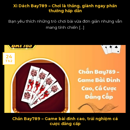
Xì Dách Bay789 – Chơi là thắng, giành ngay phần
thưởng hấp dẫn
Bạn yêu thích những trò chơi bài vừa đơn giản nhưng vẫn
mang tính chiến [...]
24
Th2
Chắn Bay789 – Game bài đỉnh cao, trải nghiệm cá
cược đẳng cấp