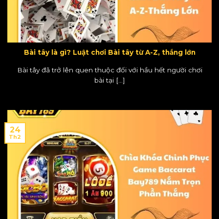
Bài tây là gì? Luật chơi Bài tây từ A-Z, thắng lớn
Bài tây đã trở lên quen thuộc đối với hầu hết người chơi
bài tại [...]
24
Th2