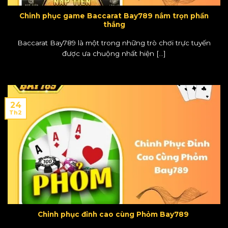
Chinh phục game Baccarat Bay789 nắm trọn phần
thắng
Baccarat Bay789 là một trong những trò chơi trực tuyến
được ưa chuộng nhất hiện [...]
24
Th2
Chinh phục đỉnh cao cùng Phỏm Bay789