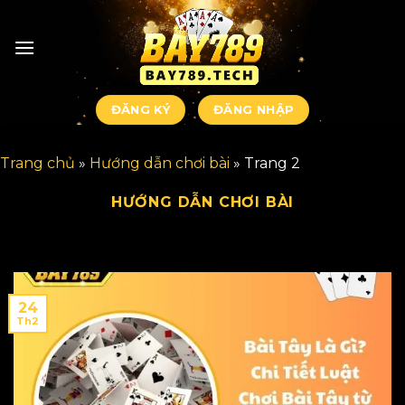
Bỏ
qua
nội
dung
ĐĂNG KÝ
ĐĂNG NHẬP
Trang chủ
»
Hướng dẫn chơi bài
»
Trang 2
HƯỚNG DẪN CHƠI BÀI
24
Th2