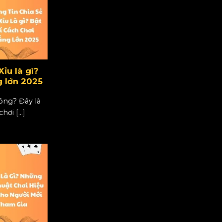
Xỉu là gì?
g lớn 2025
hông? Đây là
ơi [...]