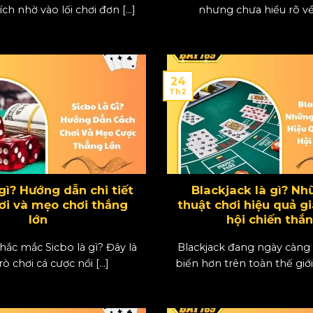
ch nhờ vào lối chơi đơn [...]
nhưng chưa hiểu rõ về t
24
Th2
 gì? Hướng dẫn chi tiết
Blackjack là gì? Nh
ơi và mẹo chơi thắng
thuật chơi hiệu quả g
lớn
hội chiến thắ
hắc mắc Sicbo là gì? Đây là
Blackjack đang ngày càng 
ò chơi cá cược nổi [...]
biến hơn trên toàn thế giới 