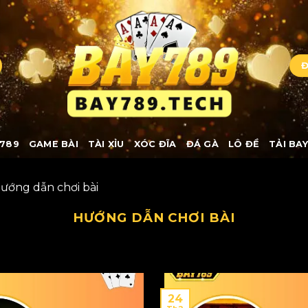
Đ
789
GAME BÀI
TÀI XỈU
XÓC ĐĨA
ĐÁ GÀ
LÔ ĐỀ
TẢI BA
ướng dẫn chơi bài
HƯỚNG DẪN CHƠI BÀI
24