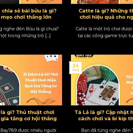
 chia sẻ bài bửu là gì?
Catte là gì? Những t
 mẹo chơi thắng lớn
chơi hiệu quả cho n
g nghe đến Bửu là gì chưa?
Catte là một trò chơi đượ
ột trong những trò [...]
tại các cổng game trực tuyế
24
Th2
 là gì? Thủ thuật chơi
Tá Lả là gì? Cập nhật
 gia tăng cơ hội thắng
cách chơi và bí kíp 
i Bay789 được nhiều người
Bạn đã từng nghe đến Tá