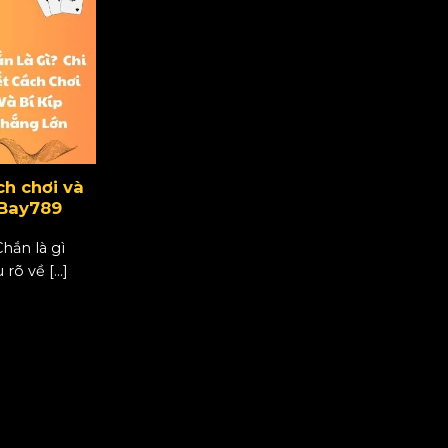
ch chơi và
i Bay789
hắn là gì
õ về [...]