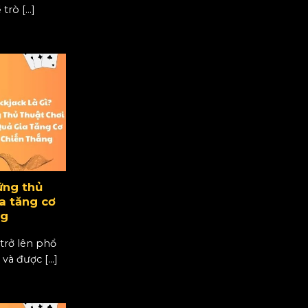
rò [...]
ững thủ
ia tăng cơ
ng
trở lên phổ
và được [...]