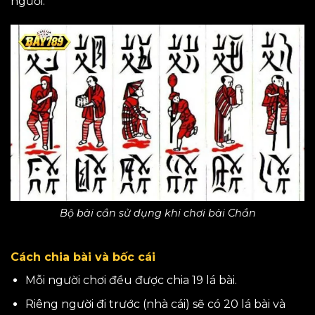
người.
Bộ bài cần sử dụng khi chơi bài Chắn
Cách chia bài và bốc cái
Mỗi người chơi đều được chia 19 lá bài.
Riêng người đi trước (nhà cái) sẽ có 20 lá bài và