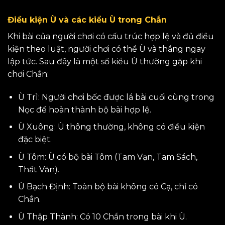
Điều kiện Ù và các kiểu Ù trong Chắn
Khi bài của người chơi có cấu trúc hợp lệ và đủ điều
kiện theo luật, người chơi có thể Ù và thắng ngay
lập tức. Sau đây là một số kiểu Ù thường gặp khi
chơi Chắn:
Ù Trì: Người chơi bốc được lá bài cuối cùng trong
Nọc để hoàn thành bộ bài hợp lệ.
Ù Xuông: Ù thông thường, không có điều kiện
đặc biệt.
Ù Tôm: Ù có bộ bài Tôm (Tam Vạn, Tam Sách,
Thất Văn).
Ù Bạch Định: Toàn bộ bài không có Cạ, chỉ có
Chắn.
Ù Thập Thành: Có 10 Chắn trong bài khi Ù.