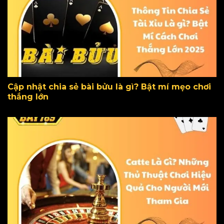
Cập nhật chia sẻ bài bửu là gì? Bật mí mẹo chơi
thắng lớn