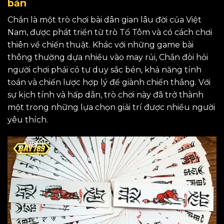
bản
Chắn là một trò chơi bài dân gian lâu đời của Việt
Nam, được phát triển từ trò Tổ Tôm và có cách chơi
thiên về chiến thuật. Khác với những game bài
thông thường dựa nhiều vào may rủi, Chắn đòi hỏi
người chơi phải có tư duy sắc bén, khả năng tính
toán và chiến lược hợp lý để giành chiến thắng. Với
sự kịch tính và hấp dẫn, trò chơi này đã trở thành
một trong những lựa chọn giải trí được nhiều người
yêu thích.