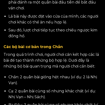
phải đánh ra một quân bài đầu tiên để bắt đầu
ván chơi.
Lá bài này được đặt vào cửa của mình, các người
chơi khác có thể ăn nếu hợp lệ.
Sau đó, lượt chơi tiếp tục theo chiều ngược kim
đồng hồ.
Các bộ bài cơ bản trong Chắn
Trong quá trình chơi, người chơi cần kết hợp các lá
bài để tạo thành những bộ hợp lệ. Dưới đây là
những bộ bài quan trọng mà người chơi cần biết:
Chắn: 2 quân bài giống hệt nhau (ví dụ: 2 lá Nhị
Vạn).
Cạ: 2 quân bài cùng số nhưng khác chất (ví dụ:
Nhị Vạn – Nhị Sách).
Ba Đầu: 3 quân bài cùng số nhưng khác chất (ví