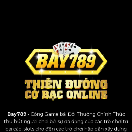
Bay789
- Cổng Game bài Đổi Thưởng Chính Thức
thu hút người chơi bởi sự đa dạng của các trò chơi từ
bài cào, slots cho đến các trò chơi hấp dẫn xây dựng