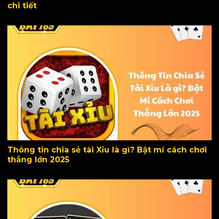
chi tiết
Thông tin chia sẻ tài Xỉu là gì? Bật mí cách chơi
thắng lớn 2025