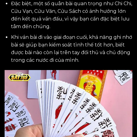
Đặc biệt, một số quân bài quan trọng như Chi Chi,
Cửu Vạn, Cửu Văn, Cửu Sách có ảnh hưởng lớn
đến kết quả ván đấu, vì vậy bạn cần đặc biệt lưu
tâm đến chúng.
Khi ván bài đi vào giai đoạn cuối, khả năng ghi nhớ
bài sẽ giúp bạn kiểm soát tình thế tốt hơn, biết
được bài nào còn lại trên tay đối thủ và chủ động
trong các nước đi của mình.